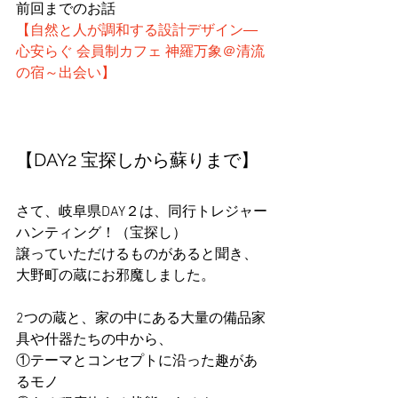
前回までのお話
【自然と人が調和する設計デザイン―
心安らぐ 会員制カフェ 神羅万象＠清流
の宿～出会い】
【DAY2 宝探しから蘇りまで】
さて、岐阜県DAY２は、同行トレジャー
ハンティング！（宝探し）
譲っていただけるものがあると聞き、
大野町の蔵にお邪魔しました。
2つの蔵と、家の中にある大量の備品家
具や什器たちの中から、
①テーマとコンセプトに沿った趣があ
るモノ