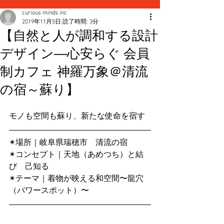
curious minds inc
2019年11月5日
読了時間: 3分
【自然と人が調和する設計
デザイン―心安らぐ 会員
制カフェ 神羅万象＠清流
の宿～蘇り】
モノも空間も蘇り、新たな使命を宿す
✴場所｜岐阜県瑞穂市　清流の宿
✴︎コンセプト｜天地（あめつち）と結
び　己知る
✴︎テーマ｜着物が映える和空間〜龍穴
（パワースポット）〜