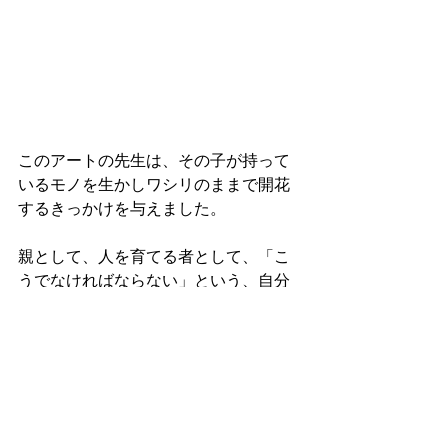
このアートの先生は、その子が持って
いるモノを生かしワシリのままで開花
するきっかけを与えました。
親として、人を育てる者として、「こ
うでなければならない」という、自分
の価値観を一旦外し、物を見る難しさ
を知っているだけに、自分もこの先生
のようでありたい、と胸が熱くなった
一冊です。
同じ作者の「ish＝っぽい」も気になる