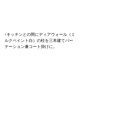
↑キッチンとの間にディアウォール（ミ
ルクペイント白）の柱を三本建てパー
テーション兼コート掛けに。
他にもこんな用途にご利用ください
 ✺広告用
 ✺フォトスタジオ
 ✺レセプション
 ✺モデルハウス
 ✺キャンペーン用ディスプレイ
 など