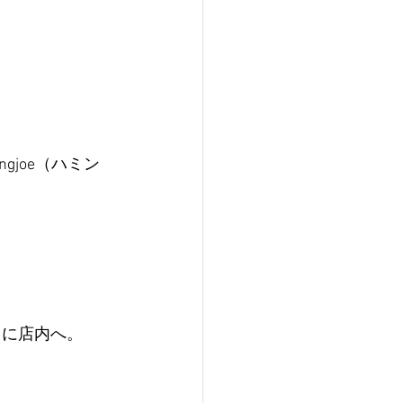
joe（ハミン
うに店内へ。