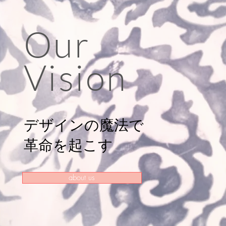
Our
Vision
デザインの魔法で
​革命を起こす
about us