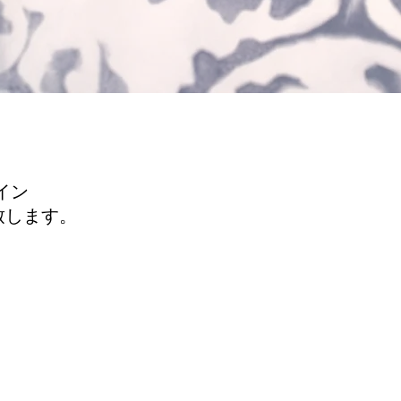
。
イン
致します。