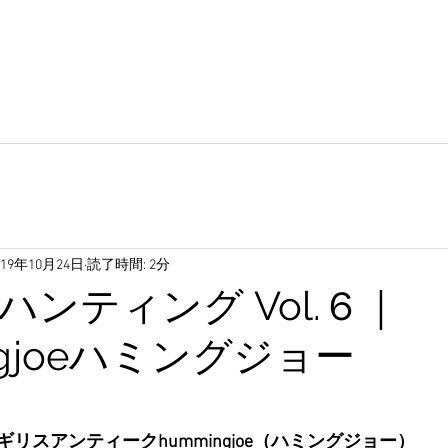
019年10月24日
読了時間: 2分
ハンティング Vol.６｜
ngjoeハミングジョー
リスアンティークhummingjoe（ハミングジョー）