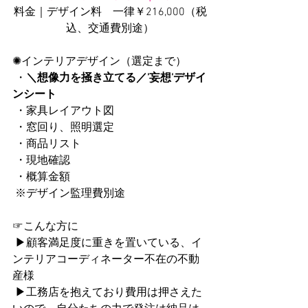
料金｜デザイン料　一律￥216,000（税
込、交通費別途）
✺インテリアデザイン（選定まで）
 ・
＼想像力を掻き立てる／’妄想’デザイ
ンシート
 ・家具レイアウト図
 ・窓回り、照明選定
 ・商品リスト
 ・現地確認
 ・概算金額
 ※デザイン監理費別途
☞こんな方に
 ▶顧客満足度に重きを置いている、イ
ンテリアコーディネーター不在の不動
産様
 ▶工務店を抱えており費用は押さえた