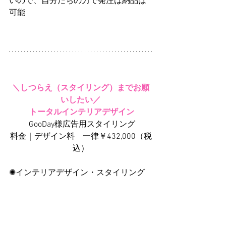
いので、自分たちの力で発注は納品は
可能
＼しつらえ（スタイリング）までお願
いしたい／
トータルインテリアデザイン
 GooDay様広告用スタイリング
料金｜デザイン料　一律￥432,000（税
込）
✺インテリアデザイン・スタイリング
（しつらえまで）
 ・
スケッチパース
 ・家具レイアウト図
 ・窓回り、照明選定