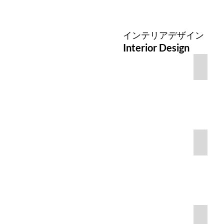
中
央
区
​インテリアデザイン
Interior Design
香椎
個人
個人