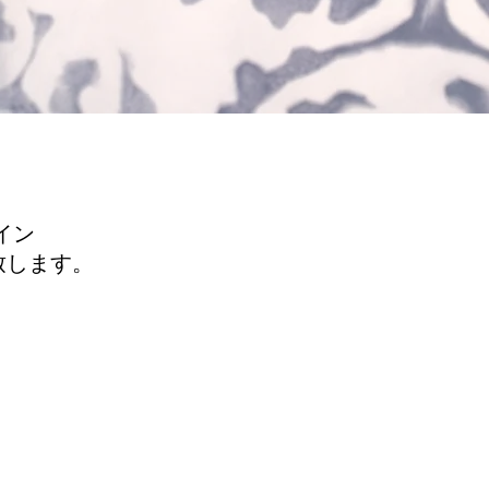
。
イン
致します。