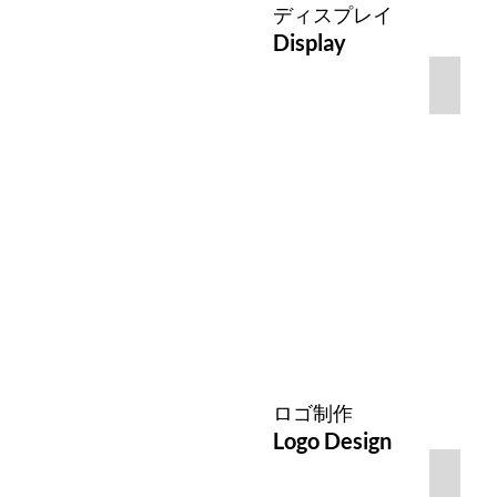
ディスプレイ
Display
㈱グ
広
告
用
イ
ン
テ
リ
ア
ス
タ
イ
リ
ン
グ
ロゴ制作
Logo Design
logo