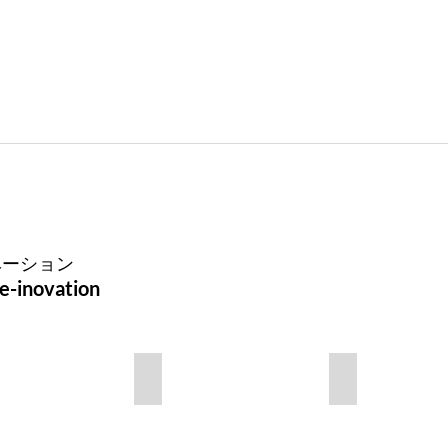
ベーション
e-inovation
ハイツ
こひつじ幼稚園 2歳児クラス
個人邸（糟屋