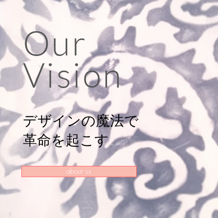
Our
Vision
デザインの魔法で
​革命を起こす
about us