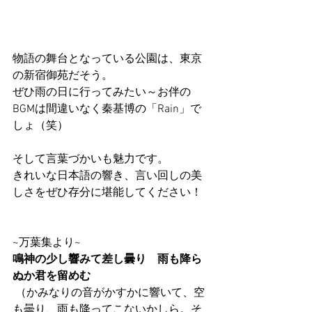
物語の舞台となっている公園は、東京
の新宿御苑だそう。
ぜひ雨の日に行ってみたい～お伴の
BGMは間違いなく秦基博の「Rain」で
しょ（笑）
そして言葉づかいも魅力です。
きれいな日本語の響き、言い回しの美
しさをぜひ存分に堪能してください！
~万葉集より~
鳴神の少し響みて差し曇り　雨も降ら
ぬか君を留めむ
 （かみなりの音がかすかに響いて、空
も曇り、雨も降ってこないかしら。そ